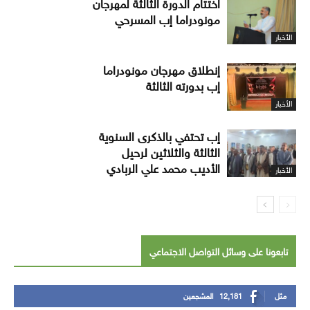
اختتام الدورة الثالثة لمهرجان
مونودراما إب المسرحي
الأخبار
إنطلاق مهرجان مونودراما
إب بدورته الثالثة
الأخبار
إب تحتفي بالذكرى السنوية
الثالثة والثلاثين لرحيل
الأديب محمد علي الربادي
الأخبار
تابعونا على وسائل التواصل الاجتماعي
مثل
12,181
المشجعين