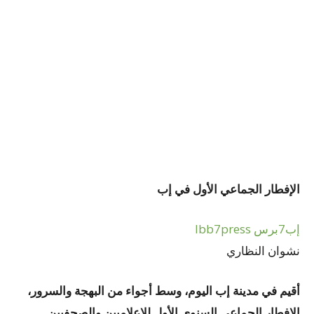
الإفطار الجماعي الأول في إب
إب7برس Ibb7press
نشوان النظاري
أقيم في مدينة إب اليوم، وسط أجواء من البهجة والسرور،
الإفطار الجماعي السنوي الأول للإعلاميين والصحفيين