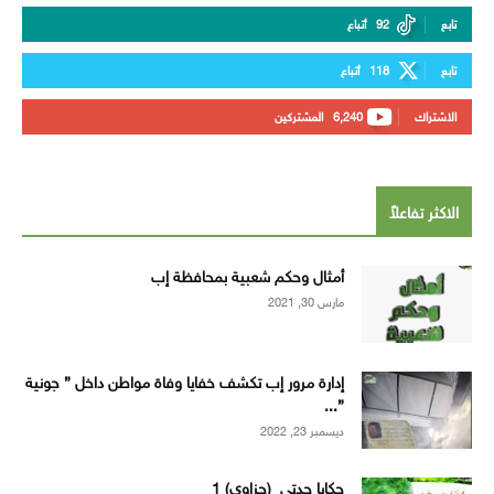
تابع
92
أتباع
تابع
118
أتباع
الاشتراك
6,240
المشتركين
الاكثر تفاعلاً
أمثال وحكم شعبية بمحافظة إب
مارس 30, 2021
إدارة مرور إب تكشف خفايا وفاة مواطن داخل ” جونية
”...
ديسمبر 23, 2022
حكايا جدتي (حزاوي) 1