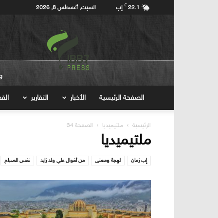
C
22.1
إب
السبت, أغسطس 8, 2026
إب7برس
Ibb7press
الصفحة الرئيسية
الأخبار
التقارير
ال
الرئيسية
ملتيميديا
الصفحة 34
ملتيميديا
إب زمان
لهجة ومعنى
من أقوال علي ولد زايد
نفس الصباح