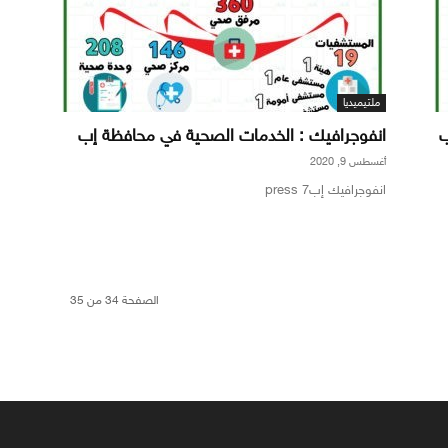
ملتيميديا
ب
انفوجرافيك : الخدمات الصحية في محافظة إب
أغسطس 9, 2020
انفوجرافيك إب7 press
الصفحة 34 من 35