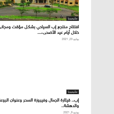
ملتيميديا
افتتاح منتجع إب السياحي بشكـل مؤقت ومجانـ
خلال أيام عيد الأضحى،...
يوليو 23, 2021
ملتيميديا
إب.. قيثارة الجمال وفيروزة السحر وعنوان الروعة
والدهشة..
يونيو 9, 2021