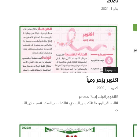
2020
يناير 1, 2021
ملتيميديا
اكتوبر يزهر وعياً
أكتوبر 11, 2020
#انفوجرافيك إب7 press
#الحملة_الوردية #أكتوبر_الوردي #الكشف_المبكر #سرطان_الثد
ي