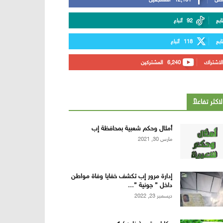
تابع
92
أتباع
تابع
118
أتباع
الاشتراك
6,240
المشتركين
لاكثر تفاعلاً
أمثال وحكم شعبية بمحافظة إب
مارس 30, 2021
إدارة مرور إب تكشف خفايا وفاة مواطن
داخل ” جونية ”...
ديسمبر 23, 2022