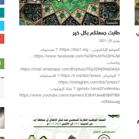
ملتيميديا
ي
طابت جمعتكم بكل خير
يونيو 25, 2021
الموقع الإلكتروني : https://ibb7.org/ ?️ فيسبوك
https://www.facebook.com/%D8%A5%D8%A8...
واتساب:
ا
https://chat.whatsapp.com/BVptudJTEp5DNj5NdGkfjA
? التيلجرام: https://t.me/lbb7press ? الانستقرام
https://instagram.com/ibb7press?
igshid=14mz07m9rmtau ?️ قناة اليوتيوب
https://www.youtube.com/channel/UC8hFUieeBSMT9Bl
n3Nduuag