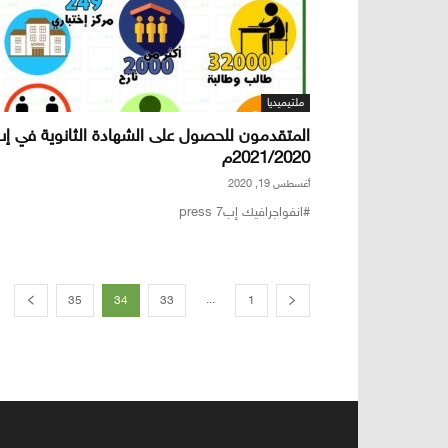
ملتيميديا
المتقدمون للحصول على الشهادة الثانوية في إ
2021/2020م
أغسطس 19, 2020
#انفواجرافيك إب7 press
...
35
34
33
1