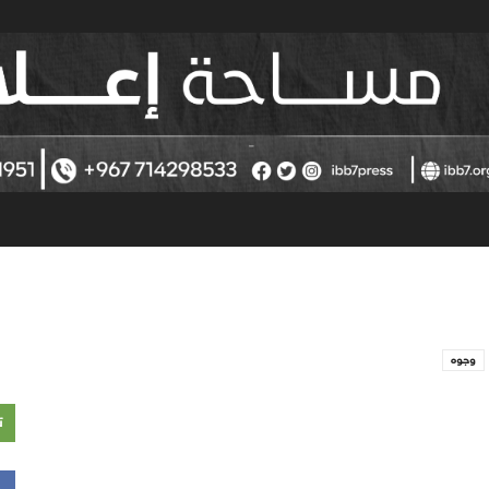
وجوه
ت