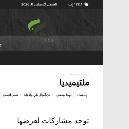
C
22.1
إب
السبت, أغسطس 8, 2026
إب7برس
Ibb7press
الرئيسية
ملتيميديا
ملتيميديا
إب زمان
لهجة ومعنى
من أقوال علي ولد زايد
نفس الصباح
توجد مشاركات لعرضها