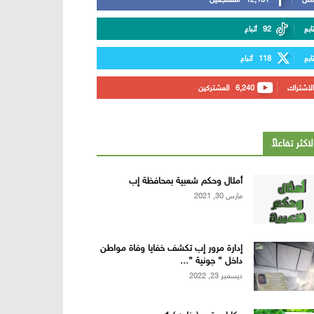
تابع
92
أتباع
تابع
118
أتباع
الاشتراك
6,240
المشتركين
لاكثر تفاعلاً
أمثال وحكم شعبية بمحافظة إب
مارس 30, 2021
إدارة مرور إب تكشف خفايا وفاة مواطن
داخل ” جونية ”...
ديسمبر 23, 2022