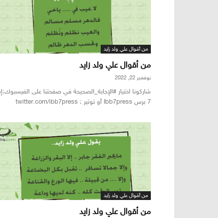
من أقوال علي ولد زايد
من أقوال علي ولد زايد
نوفمبر 22, 2022
شاركونا اختيار #الإجابة_الصحيحة في صفحتنا على الفيسبوك:إ
7 برس Ibb7press أو توتير : twitter.com/ibb7press
من أقوال علي ولد زايد
من أقوال علي ولد زايد