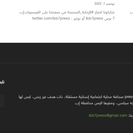
نوفمبر 1, 2022
ب
شاركونا اختيار #الإجابة_الصحيحة في صفحتنا على الفيسبوك:إب
7 برس Ibb7press أو توتير : twitter.com/ibb7press
تابع
إب7 press صحافة محلية اجتماعية إنسانية مستقلة، ذات هدف غير ربحي، ليس لها
ه سياسي، ومقرها اليمن محافظة إب.
نا:
ibb7press@gmail.com