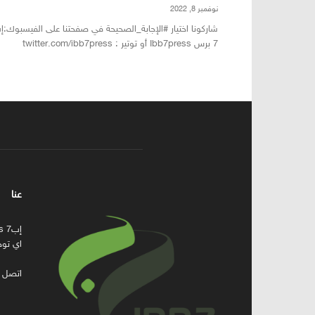
نوفمبر 8, 2022
شاركونا اختيار #الإجابة_الصحيحة في صفحتنا على الفيسبوك:إ
7 برس Ibb7press أو توتير : twitter.com/ibb7press
عنا
اي توج
اتصل ب