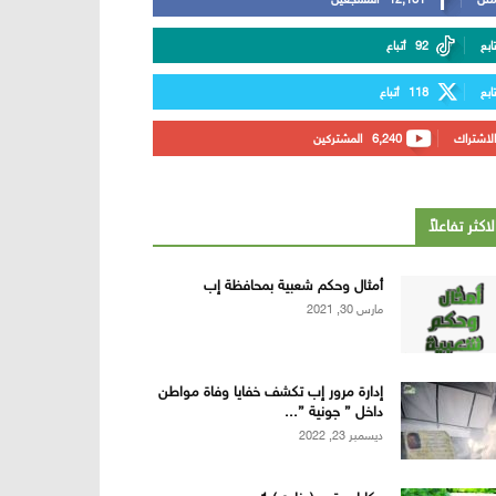
تابع
92
أتباع
تابع
118
أتباع
الاشتراك
6,240
المشتركين
لاكثر تفاعلاً
أمثال وحكم شعبية بمحافظة إب
مارس 30, 2021
إدارة مرور إب تكشف خفايا وفاة مواطن
داخل ” جونية ”...
ديسمبر 23, 2022