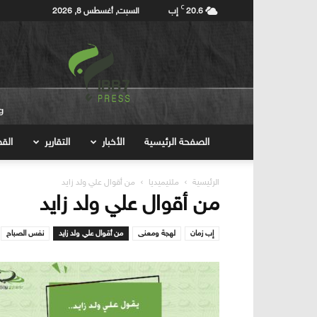
C
20.6
إب
السبت, أغسطس 8, 2026
إب7برس
Ibb7press
الصفحة الرئيسية
الأخبار
التقارير
ال
الرئيسية
ملتيميديا
من أقوال علي ولد زايد
من أقوال علي ولد زايد
إب زمان
لهجة ومعنى
من أقوال علي ولد زايد
نفس الصباح