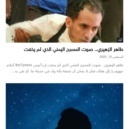
آراء
طاهر الزهيري.. صوت المسرح اليمني الذي لم يخفت
أغسطس 13, 2025
طاهر الزهيري.. صوت المسرح اليمني الذي لم يخفت إب7برس Ibb7press أحلام
مهيوب| رأي هناك فنان لا يمكن أن تصفه بأنه ولد في مدينة ما، أو على يد...