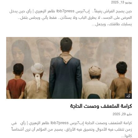
يونيو 13, 2025
حين يصبح الفراش رفيقاً.. إب7برس Ibb7press طاهر الزهيري | رأي حين يدخل
المرض على الجسد، لا يطرق الباب ولا يستأذن.. فقط يأتي ويجلس بثقل..
يسلبك طاقتك، ويجعل...
آراء
كرامة المتعفف وصمت الحاجة
مايو 29, 2025
كرامة المتعفف وصمت الحاجة إب7برس Ibb7press طاهر الزهيري | رأي في
زمن تتقلب فيه الأحوال وتضيق فيه الأرزاق، يصبح من المؤلم أن ترى أشخاصاً
كانوا...