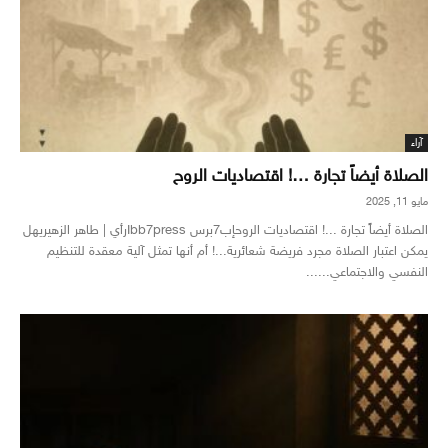
آراء
الصلاة أيضاً تجارة …! اقتصاديات الروح
مايو 11, 2025
الصلاة أيضاً تجارة ...! اقتصاديات الروحإب7برس Ibb7pressرأي | طاهر الزهيريهل
يمكن اعتبار الصلاة مجرد فريضة شعائرية...! أم أنها تمثل آلية معقدة للتنظيم
النفسي والاجتماعي......