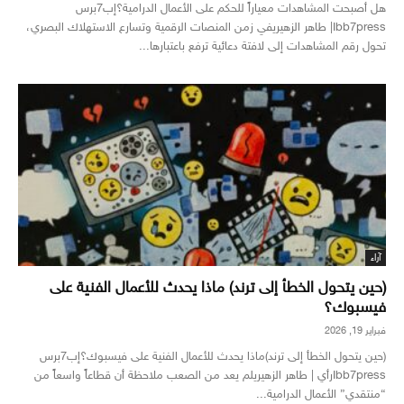
هل أصبحت المشاهدات معياراً للحكم على الأعمال الدرامية؟إب7برس
Ibb7press| طاهر الزهيريفي زمن المنصات الرقمية وتسارع الاستهلاك البصري،
تحول رقم المشاهدات إلى لافتة دعائية ترفع باعتبارها...
آراء
(حين يتحول الخطأ إلى ترند) ماذا يحدث للأعمال الفنية على
فيسبوك؟
فبراير 19, 2026
(حين يتحول الخطأ إلى ترند)ماذا يحدث للأعمال الفنية على فيسبوك؟إب7برس
Ibb7pressرأي | طاهر الزهيريلم يعد من الصعب ملاحظة أن قطاعاً واسعاً من
“منتقدي” الأعمال الدرامية...