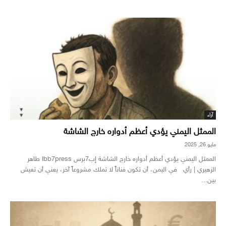
آراء
الممثل اليمني يؤدي أعظم أدواره خارج الشاشة
مايو 26, 2025
الممثل اليمني يؤدي أعظم أدواره خارج الشاشة إب7برس Ibb7press طاهر
الزهيري | رأي في اليمن، أن تكون فناناً لا تملك مشروعاً آخر، يعني أن تعيش
بين...