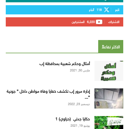
تابع
118
أتباع
الاشتراك
6,220
المشتركين
الاكثر تفاعلاً
أمثال وحكم شعبية بمحافظة إب
مارس 30, 2021
إدارة مرور إب تكشف خفايا وفاة مواطن داخل ” جونية
”...
ديسمبر 23, 2022
حكايا جدتي (حزاوي) 1
يونيو 19, 2021