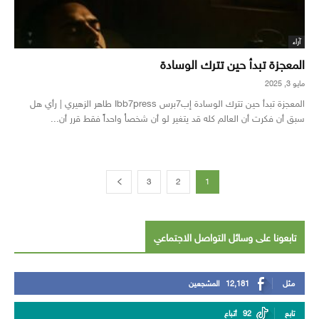
آراء
المعجزة تبدأ حين تترك الوسادة
مايو 3, 2025
المعجزة تبدأ حين تترك الوسادة إب7برس Ibb7press طاهر الزهيري | رأي هل
سبق أن فكرت أن العالم كله قد يتغير لو أن شخصاُ واحداً فقط قرر أن...
3
2
1
تابعونا على وسائل التواصل الاجتماعي
مثل
12,181
المشجعين
تابع
92
أتباع