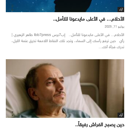
آراء
الأحلام… في الأعلى مايدعونا للتأمل..
يوليو 11, 2025
الأحلام... في الأعلى مايدعونا للتأمل.. إب7برس Ibb7press طاهر الزهيري |
رأي حين ترفع رأسك إلى السماء، وتجد تلك النقاط اللامعة تخرق عتمة الليل،
تدرك فجأة أنك...
آراء
حين يصبح الفراش رفيقاً..