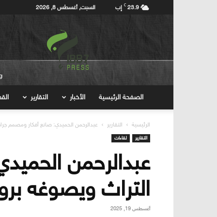
C
23.9
إب
السبت, أغسطس 8, 2026
إب7برس
Ibb7press
الصفحة الرئيسية
الأخبار
التقارير
ال
الرئيسية
التقارير
عبدالرحمن الحميدي: صانع أفكار ومصمم جرا
التقارير
لقاءات
عبدالرحمن الحميد
التراث ويصوغه برو
أغسطس 19, 2025