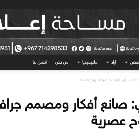
قصص
آراء
ملتيميديا
من نحن
اتصل بنا
فيك يستلهم التراث ويصوغه بروح عصرية
ي: صانع أفكار ومصمم جرا
ح عصرية