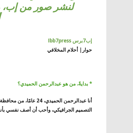
لنشر صور من إب، و
إب7برس Ibb7press
حوار| أحلام المخلافي
* بدايةً، من هو عبدالرحمن الحميدي؟
أنا عبدالرحمن الحميدي، 4
التصميم الجرافيكي، وأحب أن أصف نفسي بأنن