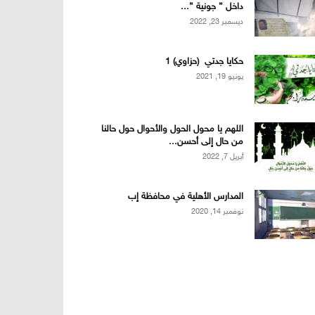
داخل ” جونية ”...
ديسمبر 23, 2022
حكايا جدتي (حزاوي) 1
يونيو 19, 2021
اللهم يا محول الحول والأحوال حول حالنا
من حال إلى أحسن...
أبريل 7, 2022
المدارس الأهلية في محافظة إب
نوفمبر 14, 2020