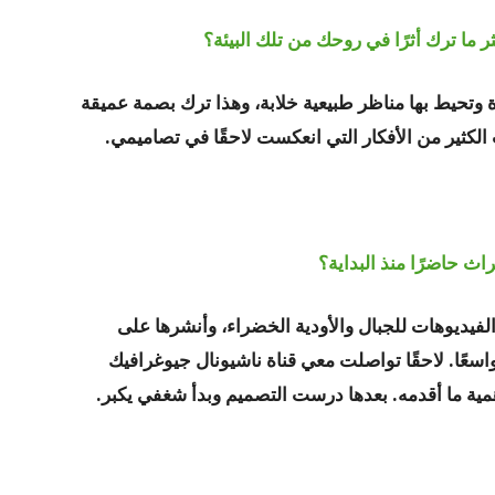
ا ترك أثرًا في روحك من تلك البيئة؟
تحيط بها مناظر طبيعية خلابة، وهذا ترك بصمة عميقة
لكثير من الأفكار التي انعكست لاحقًا في تصاميمي.
ث حاضرًا منذ البداية؟
الفيديوهات للجبال والأودية الخضراء، وأنشرها على
اسعًا. لاحقًا تواصلت معي قناة ناشيونال جيوغرافيك
ة ما أقدمه. بعدها درست التصميم وبدأ شغفي يكبر.