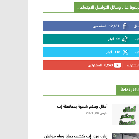
ابعونا على وسائل التواصل الاجتماعي
مثل
12,181
المشجعين
تابع
92
أتباع
تابع
118
أتباع
الاشتراك
6,240
المشتركين
لاكثر تفاعلاً
أمثال وحكم شعبية بمحافظة إب
مارس 30, 2021
إدارة مرور إب تكشف خفايا وفاة مواطن