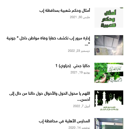
أمثال وحكم شعبية بمحافظة إب
مارس 30, 2021
إدارة مرور إب تكشف خفايا وفاة مواطن داخل ” جونية
”...
ديسمبر 23, 2022
حكايا جدتي (حزاوي) 1
يونيو 19, 2021
اللهم يا محول الحول والأحوال حول حالنا من حال إلى
أحسن...
أبريل 7, 2022
المدارس الأهلية في محافظة إب
نوفمبر 14, 2020