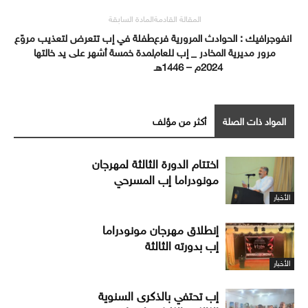
المقالة القادمة
المادة السابقة
انفوجرافيك : الحوادث المرورية فرع
طفلة في إب تتعرض لتعذيب مروّع
مرور مديرية المخادر _ إب للعام
لمدة خمسة أشهر على يد خالتها
2024م – 1446هـ
المواد ذات الصلة
أكثر من مؤلف
اختتام الدورة الثالثة لمهرجان
مونودراما إب المسرحي
الأخبار
إنطلاق مهرجان مونودراما
إب بدورته الثالثة
الأخبار
إب تحتفي بالذكرى السنوية