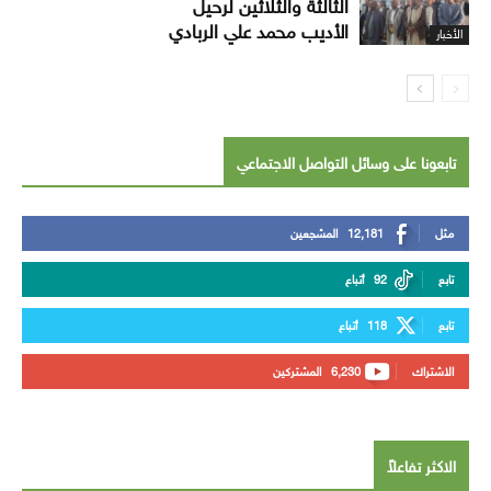
الثالثة والثلاثين لرحيل
الأديب محمد علي الربادي
الأخبار
تابعونا على وسائل التواصل الاجتماعي
مثل
12,181
المشجعين
تابع
92
أتباع
تابع
118
أتباع
الاشتراك
6,230
المشتركين
الاكثر تفاعلاً